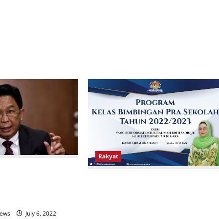
Rakyat
lanjutkan Pengurangan
anyak 50 Peratus
Bantuan Bayaran Yuran Kelas
 Pasar Berbangunan &
Bimbingan PRA SEKOLAH
BKL
Memanfaatkan Kira-Kira 5,164 IBU
BAPA dari kanak-kanak Masyarakat
News
July 6, 2022
0