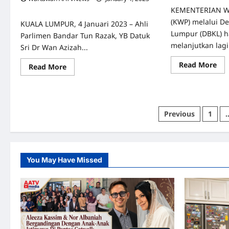
0
KEMENTERIAN Wi
(KWP) melalui D
KUALA LUMPUR, 4 Januari 2023 – Ahli
Lumpur (DBKL) ha
Parlimen Bandar Tun Razak, YB Datuk
melanjutkan lag
Sri Dr Wan Azizah...
Re
Read More
Read
Read More
mo
more
abo
about
DB
PERKESO
Set
Serah
Mel
Sumbangan
Pe
Kepada
Posts
Previous
1
Kad
Waris
Se
Arwah
pagination
Se
Sapian
50
Per
Ke
Pe
You May Have Missed
Pas
Be
&
Pus
Pen
DB