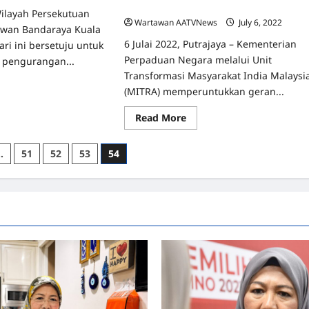
India B40
layah Persekutuan
Wartawan AATVNews
July 6, 2022
0
ewan Bandaraya Kuala
6 Julai 2022, Putrajaya – Kementerian
ri ini bersetuju untuk
Perpaduan Negara melalui Unit
i pengurangan...
Transformasi Masyarakat India Malaysi
ad
(MITRA) memperuntukkan geran...
re
ut
KL
Read
Read More
uju
more
anjutkan
about
ngurangan
Bantuan
…
51
52
53
54
ar
Bayaran
wa
Yuran
banyak
Kelas
Bimbingan
atus
PRA
pada
SEKOLAH
nyewa
Memanfaatkan
ar
Kira-
rbangunan
Kira
5,164
at
IBU
jaja
BAPA
KL
dari
kanak-
kanak
Masyarakat