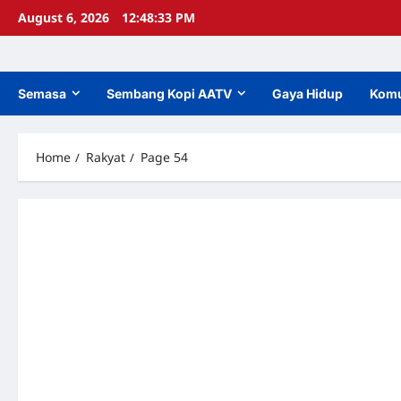
Skip
August 6, 2026
12:48:33 PM
to
content
Semasa
Sembang Kopi AATV
Gaya Hidup
Komu
Home
Rakyat
Page 54