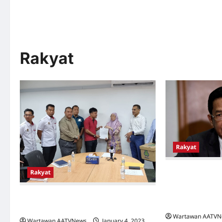
Rakyat
Rakyat
Rakyat
DBKL Setuju Me
Kadar Sewa Seb
Kepada Penyewa
PERKESO Serah Sumbangan Kepada
Pusat Penjaja D
Waris Arwah Sapian
Wartawan AATV
Wartawan AATVNews
January 4, 2023