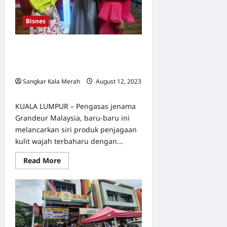
bakal
buka
40
Bisnes
kedai
emas
70 Perintis Usanita berkampung beri
sokongan usahawan lancar produk
Usanita Mall
Sangkar Kala Merah
August 12, 2023
0
KUALA LUMPUR – Pengasas jenama
Grandeur Malaysia, baru-baru ini
melancarkan siri produk penjagaan
kulit wajah terbaharu dengan...
Read
Read More
more
about
70
Perintis
Usanita
berkampung
beri
sokongan
usahawan