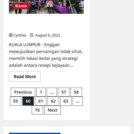
lancar
Bisnes
produk
Usanita
Mall
Tambah cawangan baharu, Ali Maju
berhasrat lahirkan ramai usahawan
Cynthia
August 6, 2023
0
KUALA LUMPUR - Enggan
mewujudkan persaingan tidak sihat,
memilih lokasi kedai yang strategi
adalah antara resepi kejayaan...
Read
Read More
more
about
Tambah
Posts
Previous
1
…
57
58
cawangan
baharu,
pagination
59
60
61
62
63
…
Ali
Maju
berhasrat
76
Next
lahirkan
ramai
usahawan