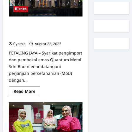
Bisnes
Quantum Metal jalin kerjasama
dengan Semboyan Malaysia, bakal
buka 40 kedai emas
Cynthia
August 22, 2023
0
PETALING JAYA – Syarikat pengimport
dan pembekal emas Quantum Metal
Sdn Bhd menandatangani
perjanjian persefahaman (MoU)
dengan...
Read
Read More
more
about
Quantum
Metal
jalin
kerjasama
dengan
Semboyan
Malaysia,