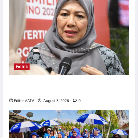
Politik
Kerjasama BN-PN wajar diteruskan hingga
PRU16, kata Rosni
Editor AATV
August 3, 2026
0