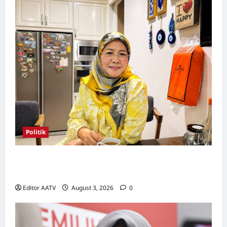
Politik
Wanita UMNO mahu lebih banyak calon
wanita pada PRN Melaka, PRU16
Editor AATV
August 3, 2026
0