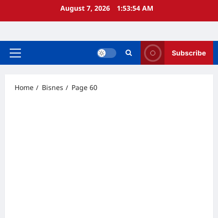
Skip
August 7, 2026
1:53:55 AM
to
content
Subscribe
Primary
Menu
Home
Bisnes
Page 60