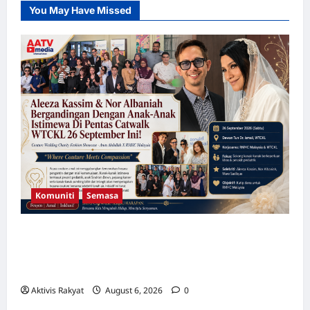
Ambil
You May Have Missed
Tindakan
Mahkamah
Komuniti
Semasa
Aleeza Kassim & Nor Albaniah Bergandingan
Dengan Anak-Anak Istimewa Di Pentas
Catwalk WTCKL 26 September Ini!
Aktivis Rakyat
August 6, 2026
0