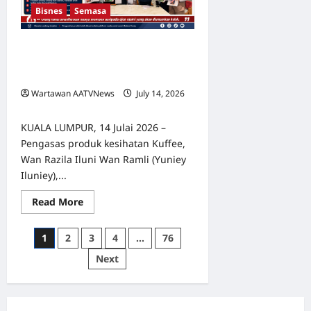
Pusat
Bisnes
Semasa
Jualan
Baharu
Tak Sangka Kakitangan Sendiri
Dalang Pasaran Gelap, Pengasas
Kuffee Ambil Tindakan Mahkamah
Wartawan AATVNews
July 14, 2026
0
​KUALA LUMPUR, 14 Julai 2026 –
Pengasas produk kesihatan Kuffee,
Wan Razila Iluni Wan Ramli (Yuniey
Iluniey),...
Read
Read More
more
about
Tak
Posts
1
2
3
4
…
76
Sangka
Kakitangan
pagination
Next
Sendiri
Dalang
Pasaran
Gelap,
Pengasas
Kuffee