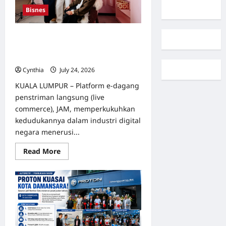
Bisnes
Awal Ashaari dan Scha Alyahya
rasmi pengasas bersama JAM
Bahasa
Cynthia
July 24, 2026
0
KUALA LUMPUR – Platform e-dagang
penstriman langsung (live
commerce), JAM, memperkukuhkan
kedudukannya dalam industri digital
negara menerusi...
Read
Read More
more
about
Awal
Ashaari
dan
Scha
Alyahya
rasmi
pengasas
bersama