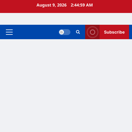
Skip
August 9, 2026
2:45:00 AM
to
content
Subscribe
Primary
Menu