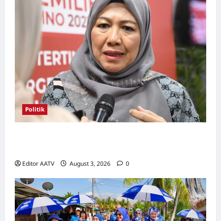
Politik
Kerjasama BN-PN wajar diteruskan hingga
PRU16, kata Rosni
Editor AATV
August 3, 2026
0