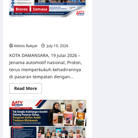
JAM
Bahasa
Bisnes
Semasa
Proton Kuasai Kota Damansara!
Sasaran Menjadi Nombor Satu
Menerusi Pusat Jualan Baharu
Aktivis Rakyat
July 19, 2026
0
​KOTA DAMANSARA, 19 Julai 2026 –
Jenama automotif nasional, Proton,
terus memperkukuh kehadirannya
di pasaran tempatan dengan...
Read
Read More
more
about
Proton
Kuasai
Kota
Damansara!
Sasaran
Menjadi
Nombor
Satu
Menerusi