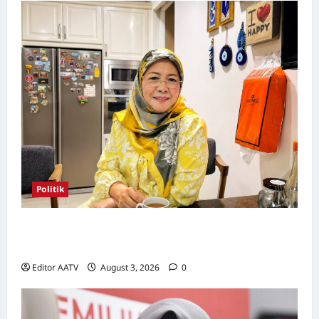
Politik
Wanita UMNO mahu lebih banyak calon
wanita pada PRN Melaka, PRU16
Editor AATV
August 3, 2026
0