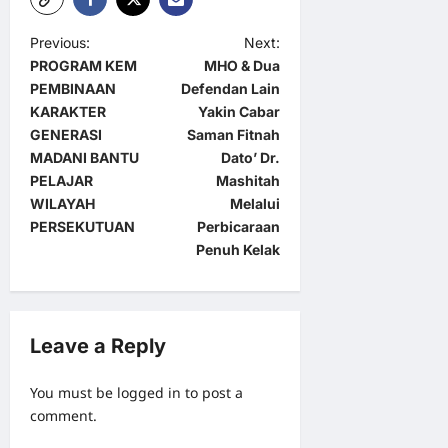
P
Previous:
Next:
PROGRAM KEM
MHO & Dua
o
PEMBINAAN
Defendan Lain
s
KARAKTER
Yakin Cabar
t
GENERASI
Saman Fitnah
MADANI BANTU
Dato’ Dr.
n
PELAJAR
Mashitah
a
WILAYAH
Melalui
PERSEKUTUAN
Perbicaraan
v
Penuh Kelak
i
g
a
Leave a Reply
t
i
You must be
logged in
to post a
o
comment.