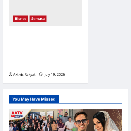
Bisnes
Semasa
Proton Kuasai Kota
Damansara! Sasaran
Menjadi Nombor Satu
Menerusi Pusat Jualan
Baharu
Aktivis Rakyat
July 19, 2026
0
You May Have Missed