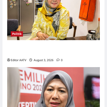
Politik
Wanita UMNO mahu lebih banyak calon
wanita pada PRN Melaka, PRU16
Editor AATV
August 3, 2026
0