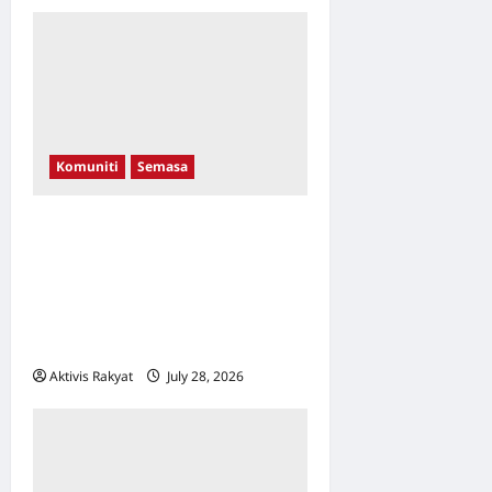
Komuniti
Semasa
Di Sebalik Melodi Kasih:
Bagaimana Seorang Guru
Vokal Mengubah Hidup
Pemuda Autistik & Anak
Didiknya
Aktivis Rakyat
July 28, 2026
0