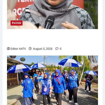
Politik
Kerjasama BN-PN wajar diteruskan hingga
PRU16, kata Rosni
Editor AATV
August 3, 2026
0