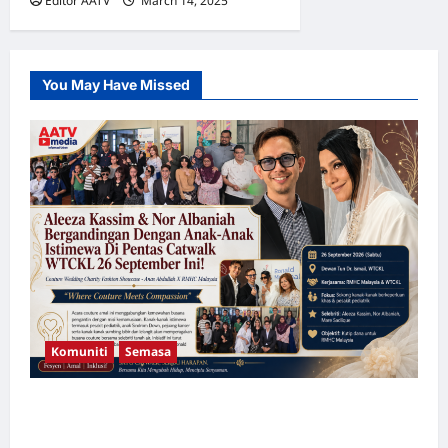
Editor AATV
March 14, 2025
0
You May Have Missed
Komuniti
Semasa
Aleeza Kassim & Nor Albaniah Bergandingan
Dengan Anak-Anak Istimewa Di Pentas