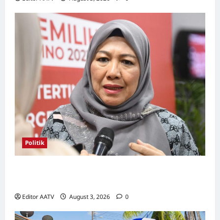
Politik
Kerjasama BN-PN wajar diteruskan hingga
PRU16, kata Rosni
Editor AATV
August 3, 2026
0