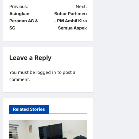
P
Previous:
Next:
Asingkan
Bubar Parlimen
o
Peranan AG &
– PM Ambil Kira
s
SG
Semua Aspek
t
n
a
Leave a Reply
v
You must be
logged in
to post a
i
comment.
g
a
t
Related Stories
i
o
n