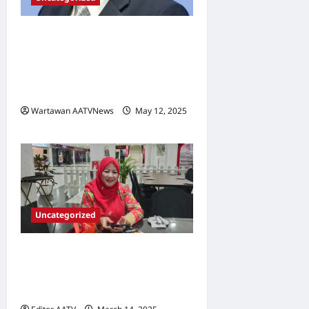
PPIM Sambut Baik
Pelantikan Datuk Ir. Abdul
Kadir Sebagai Pengerusi
SPAN
Wartawan AATVNews
May 12, 2025
0
Uncategorized
Wanita UMNO yakin dapat
ulangi kemenangan besar di
PRK Ayer Kuning