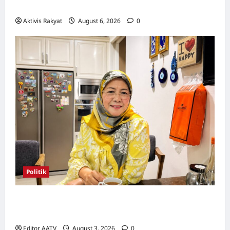
Catwalk WTCKL 26 September Ini!
Aktivis Rakyat
August 6, 2026
0
Politik
Wanita UMNO mahu lebih banyak calon
wanita pada PRN Melaka, PRU16
Editor AATV
August 3, 2026
0