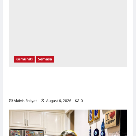
Komuniti
Semasa
Aleeza Kassim & Nor Albaniah Bergandingan
Dengan Anak-Anak Istimewa Di Pentas
Catwalk WTCKL 26 September Ini!
Aktivis Rakyat
August 6, 2026
0