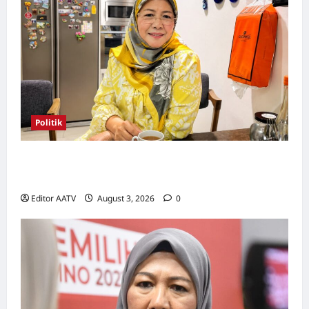
Politik
Wanita UMNO mahu lebih banyak calon
wanita pada PRN Melaka, PRU16
Editor AATV
August 3, 2026
0