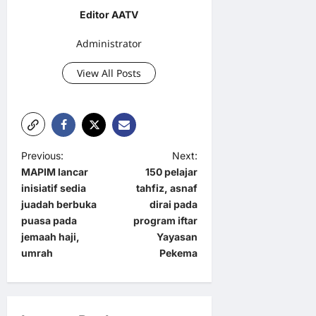
Editor AATV
Administrator
View All Posts
P
Previous:
Next:
MAPIM lancar
150 pelajar
o
inisiatif sedia
tahfiz, asnaf
s
juadah berbuka
dirai pada
t
puasa pada
program iftar
jemaah haji,
Yayasan
n
umrah
Pekema
a
v
i