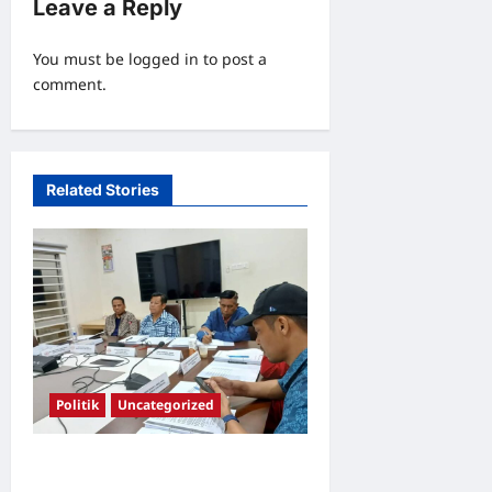
Leave a Reply
g
a
You must be
logged in
to post a
comment.
t
i
o
Related Stories
n
Politik
Uncategorized
UMNO Seputeh Mantapkan