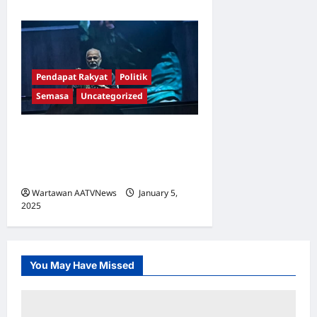
Pendapat Rakyat
Politik
Semasa
Uncategorized
Makkal Sakti Tegas Sokong
Najib Walau Himpunan
Solidariti Dibatalkan
Wartawan AATVNews
January 5,
2025
0
You May Have Missed