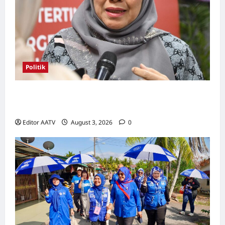
Politik
Kerjasama BN-PN wajar diteruskan hingga
PRU16, kata Rosni
Editor AATV
August 3, 2026
0