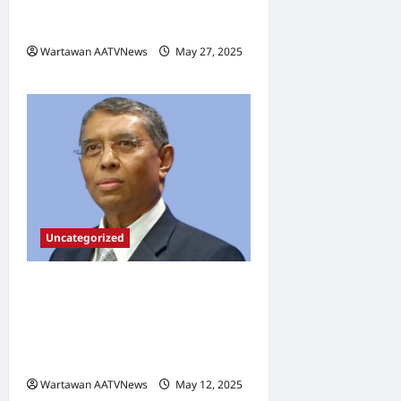
Gerak Kerja, Dua Agenda
Rakyat Menanti Jun Ini
Wartawan AATVNews
May 27, 2025
0
Uncategorized
PPIM Sambut Baik
Pelantikan Datuk Ir. Abdul
Kadir Sebagai Pengerusi
SPAN
Wartawan AATVNews
May 12, 2025
0