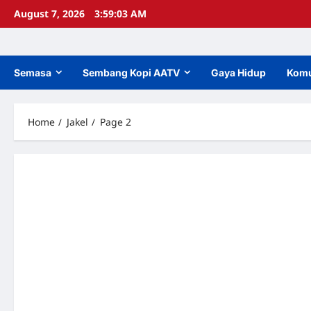
Skip
August 7, 2026
3:59:03 AM
to
content
Semasa
Sembang Kopi AATV
Gaya Hidup
Komu
Home
Jakel
Page 2