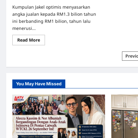
Kumpulan Jakel optimis menyasarkan
angka jualan kepada RM1.3 bilion tahun
ini berbanding RM1 bilion, tahun lalu
menerusi...
Read
Read More
more
about
Jakel
Post
Previ
optimis
raih
pagi
RM1.3
bilion
dari
Jualan
Rahmah
You May Have Missed