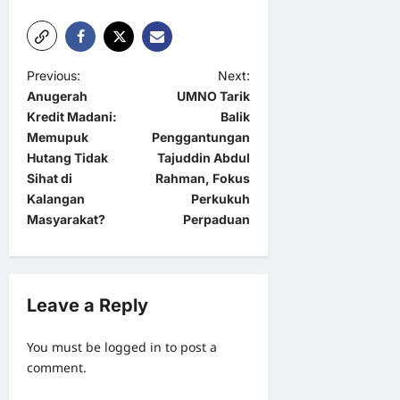
P
Previous:
Next:
Anugerah
UMNO Tarik
o
Kredit Madani:
Balik
s
Memupuk
Penggantungan
t
Hutang Tidak
Tajuddin Abdul
Sihat di
Rahman, Fokus
n
Kalangan
Perkukuh
a
Masyarakat?
Perpaduan
v
i
g
Leave a Reply
a
You must be
logged in
to post a
t
comment.
i