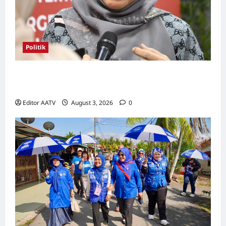
Politik
Kerjasama BN-PN wajar diteruskan hingga
PRU16, kata Rosni
Editor AATV
August 3, 2026
0