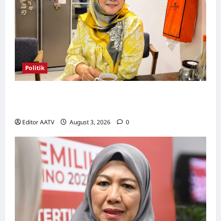
Politik
Wanita UMNO mahu lebih banyak calon
wanita pada PRN Melaka, PRU16
Editor AATV
August 3, 2026
0