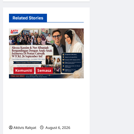
o
n
Related Stories
Komuniti
Semasa
Aleeza Kassim & Nor
Albaniah Bergandingan
Dengan Anak-Anak Istimewa
Di Pentas Catwalk WTCKL
26 September Ini!
Aktivis Rakyat
August 6, 2026
0