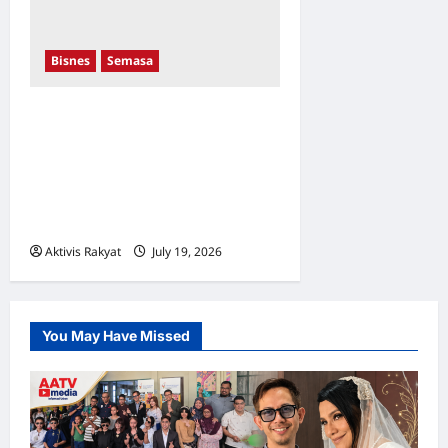
Bisnes
Semasa
Proton Kuasai Kota
Damansara! Sasaran
Menjadi Nombor Satu
Menerusi Pusat Jualan
Baharu
Aktivis Rakyat
July 19, 2026
0
You May Have Missed