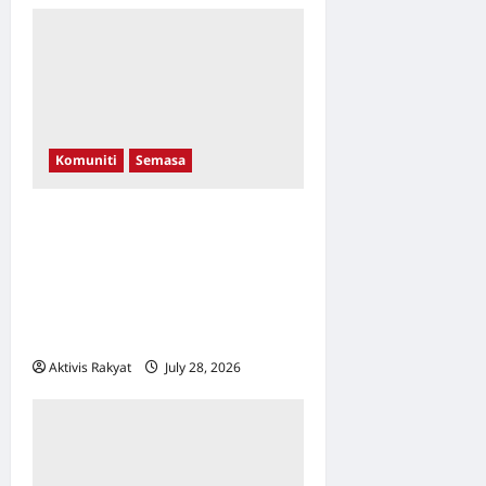
Komuniti
Semasa
Di Sebalik Melodi Kasih:
Bagaimana Seorang Guru
Vokal Mengubah Hidup
Pemuda Autistik & Anak
Didiknya
Aktivis Rakyat
July 28, 2026
0