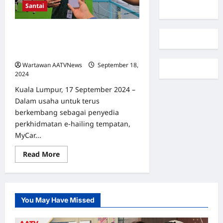
Santai
MyCar Tekad Jaga Kebajikan
Pemandu, Seru Sokongan Kepada
Syarikat Tempatan
Wartawan AATVNews
September 18,
2024
0
Kuala Lumpur, 17 September 2024 –
Dalam usaha untuk terus
berkembang sebagai penyedia
perkhidmatan e-hailing tempatan,
MyCar...
Read
Read More
more
about
MyCar
Tekad
Jaga
Kebajikan
You May Have Missed
Pemandu,
Seru
Sokongan