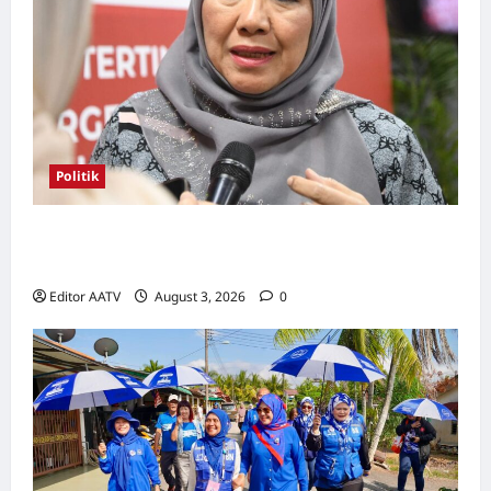
Politik
Kerjasama BN-PN wajar diteruskan hingga
PRU16, kata Rosni
Editor AATV
August 3, 2026
0