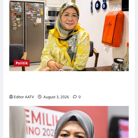
Politik
Wanita UMNO mahu lebih banyak calon
wanita pada PRN Melaka, PRU16
Editor AATV
August 3, 2026
0