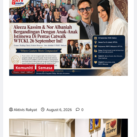
Kepada
Syarikat
Tempatan
Komuniti
Semasa
Aleeza Kassim & Nor Albaniah Bergandingan
Dengan Anak-Anak Istimewa Di Pentas
Catwalk WTCKL 26 September Ini!
Aktivis Rakyat
August 6, 2026
0