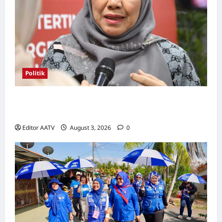
Politik
Kerjasama BN-PN wajar diteruskan hingga
PRU16, kata Rosni
Editor AATV
August 3, 2026
0