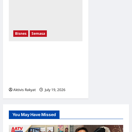
Bisnes
Semasa
Proton Kuasai Kota
Damansara! Sasaran
Menjadi Nombor Satu
Menerusi Pusat Jualan
Baharu
Aktivis Rakyat
July 19, 2026
0
You May Have Missed