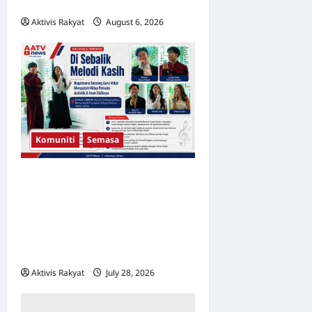
26 September Ini!
Aktivis Rakyat
August 6, 2026
0
Komuniti
Semasa
Di Sebalik Melodi Kasih:
Bagaimana Seorang Guru
Vokal Mengubah Hidup
Pemuda Autistik & Anak
Didiknya
Aktivis Rakyat
July 28, 2026
0