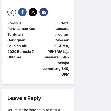
P
Previous:
Next:
Perbicaraan Kes
Laksana
o
Tuntutan
program
s
Gangguan
Yayasan
t
Bekalan Air
PEKEMA,
2020 Bermula 7
PEKEMA taja
n
Oktober
biasiswa untuk
a
pelajar
cemerlang B40,
v
UPM
i
g
a
Leave a Reply
t
i
You must be
logged in
to post a