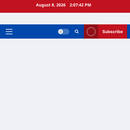
Skip
August 8, 2026
2:07:43 PM
to
content
Subscribe
Primary
Menu