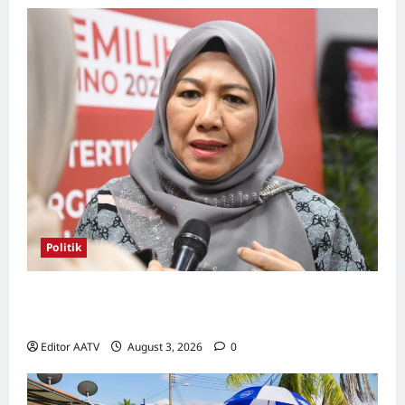
Politik
Kerjasama BN-PN wajar diteruskan hingga
PRU16, kata Rosni
Editor AATV
August 3, 2026
0