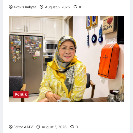
Aktivis Rakyat
August 6, 2026
0
Politik
Wanita UMNO mahu lebih banyak calon
wanita pada PRN Melaka, PRU16
Editor AATV
August 3, 2026
0