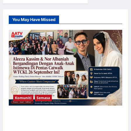
about
BAALE
–
FORTUNA
Live
You May Have Missed
di
Kuala
Lumpur:
Malam
Penuh
Magis
dan
Nostalgia
di
Zepp
KL
Komuniti
Semasa
Aleeza Kassim & Nor Albaniah Bergandingan
Dengan Anak-Anak Istimewa Di Pentas
Catwalk WTCKL 26 September Ini!