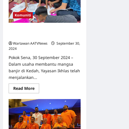
Pengunjung
Komuniti
Yayasan Ikhlas Bantu Mangsa Banjir
di Kedah dengan Program Kit Emosi
Wartawan AATVNews
September 30,
2024
0
Pokok Sena, 30 September 2024 –
Dalam usaha membantu mangsa
banjir di Kedah, Yayasan Ikhlas telah
menjalankan...
Read
Read More
more
about
Yayasan
Ikhlas
Bantu
Mangsa
Banjir
di
Kedah
dengan