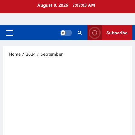
Skip
August 8, 2026
7:07:03 AM
to
content
Subscribe
Primary
Menu
Home
2024
September