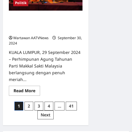
Politik
Program
Kit
Emosi
Parti Makkal Sakti Malaysia harap
hasrat menjadi komponen BN dapat
ditunaikan
Wartawan AATVNews
September 30,
2024
0
KUALA LUMPUR, 29 September 2024
– Perhimpunan Agung Tahunan
Parti Makkal Sakti Malaysia
berlangsung dengan penuh
meriah...
Read
Read More
more
about
Parti
Posts
1
2
3
4
…
41
Makkal
Sakti
pagination
Next
Malaysia
harap
hasrat
menjadi
komponen