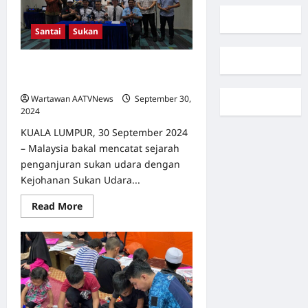
Santai
Sukan
Kejohanan Sukan Udara 2024 Bakal
Tarik Lebih 50,000 Pengunjung
Wartawan AATVNews
September 30,
2024
0
KUALA LUMPUR, 30 September 2024
– Malaysia bakal mencatat sejarah
penganjuran sukan udara dengan
Kejohanan Sukan Udara...
Read
Read More
more
about
Kejohanan
Sukan
Udara
2024
Bakal
Tarik
Lebih
50,000