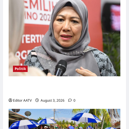
Politik
Kerjasama BN-PN wajar diteruskan hingga
PRU16, kata Rosni
Editor AATV
August 3, 2026
0