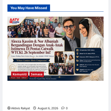
BN
dapat
You May Have Missed
ditunaikan
Komuniti
Semasa
Aleeza Kassim & Nor Albaniah Bergandingan
Dengan Anak-Anak Istimewa Di Pentas
Catwalk WTCKL 26 September Ini!
Aktivis Rakyat
August 6, 2026
0