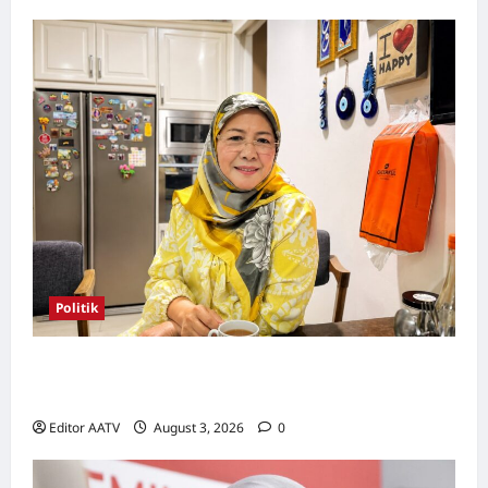
Politik
Wanita UMNO mahu lebih banyak calon
wanita pada PRN Melaka, PRU16
Editor AATV
August 3, 2026
0