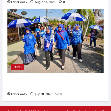
Editor AATV
August 3, 2026
0
Politik
Kerjasama BN-PN beri kelebihan kepada
kempen di Pilah, kata Rosni Zahari
Editor AATV
July 30, 2026
0