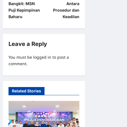
s
Bangkit: MSN
Antara
t
Puji Kepimpinan
Prosedur dan
Baharu
Keadilan
n
a
v
Leave a Reply
i
g
You must be
logged in
to post a
a
comment.
t
i
o
Related Stories
n