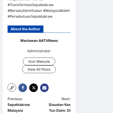
#TransformasiSepaktakraw
#BersatuDemiSukan #MalaysiaBoleh
#PersekutuanSepaktakraw
About the Author
Wartawan AATVNews
Administrator
Visit Website
View All Posts
P
Previous:
Next:
Sepaktakraw
Siasatan Kes
o
Malaysia
Tun Daim: Di