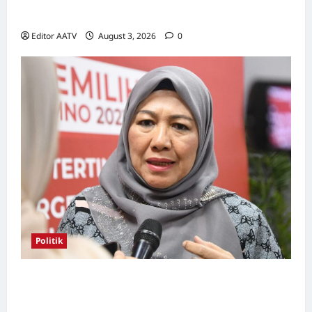
wanita pada PRN Melaka, PRU16
Editor AATV
August 3, 2026
0
Politik
Kerjasama BN-PN wajar diteruskan hingga
PRU16, kata Rosni