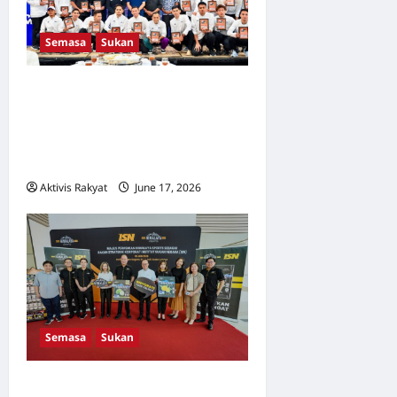
Semasa
Sukan
Kisah Kejayaan Luar Biasa:
TM, BHPetrol Beri
Penghargaan Epik Buat Wira
Takraw Malaysia
Aktivis Rakyat
June 17, 2026
0
Semasa
Sukan
ISN JALIN KERJASAMA