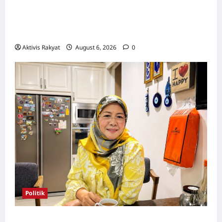
Aleeza Kassim & Nor Albaniah Bergandingan
Dengan Anak-Anak Istimewa Di Pentas
Catwalk WTCKL 26 September Ini!
Aktivis Rakyat
August 6, 2026
0
Politik
Wanita UMNO mahu lebih banyak calon