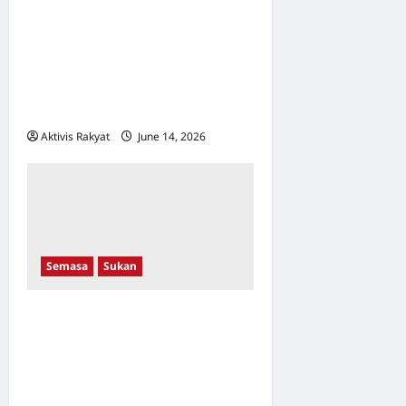
STRATEGIK 3 TAHUN
BERSAMA HIMALAYA
SPORTS, PACU EKOSISTEM
SUKAN NEGARA DAN GAYA
HIDUP AKTIF
Aktivis Rakyat
June 14, 2026
0
Semasa
Sukan
Kurangkan ‘Kepenatan
Mental’ Jemaah Haji, Bekas
Pengerusi TH Tampil
Sokong Kejohanan Ping