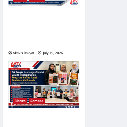
Proton Kuasai Kota
Damansara! Sasaran
Menjadi Nombor Satu
Menerusi Pusat Jualan
Baharu
Aktivis Rakyat
July 19, 2026
0
Bisnes
Semasa
Tak Sangka Kakitangan
Sendiri Dalang Pasaran