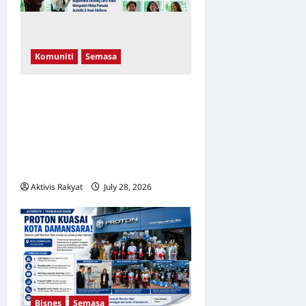
Komuniti
Semasa
Di Sebalik Melodi Kasih:
Bagaimana Seorang Guru
Vokal Mengubah Hidup
Pemuda Autistik & Anak
Didiknya
Aktivis Rakyat
July 28, 2026
0
Bisnes
Semasa