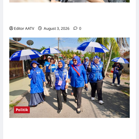
Kerjasama BN-PN wajar diteruskan hingga
PRU16, kata Rosni
Editor AATV
August 3, 2026
0
Politik
Kerjasama BN-PN beri kelebihan kepada
kempen di Pilah, kata Rosni Zahari