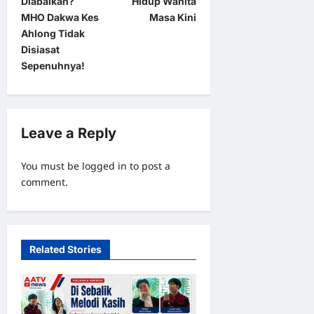
Diabaikan?
Hidup Wanita
n
MHO Dakwa Kes
Masa Kini
a
Ahlong Tidak
Disiasat
v
Sepenuhnya!
i
g
a
Leave a Reply
t
i
You must be
logged in
to post a
o
comment.
n
Related Stories