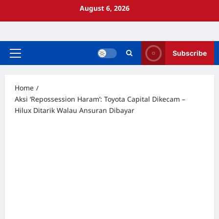
Skip
August 6, 2026
to
content
Subscribe
Primary
Menu
Home
Aksi ‘Repossession Haram’: Toyota Capital Dikecam –
Hilux Ditarik Walau Ansuran Dibayar