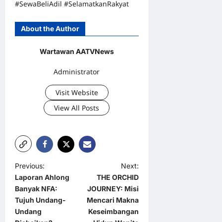
#SewaBeliAdil #SelamatkanRakyat
About the Author
Wartawan AATVNews
Administrator
Visit Website
View All Posts
P
Previous:
Next:
Laporan Ahlong
THE ORCHID
o
Banyak NFA:
JOURNEY: Misi
s
Tujuh Undang-
Mencari Makna
t
Undang
Keseimbangan