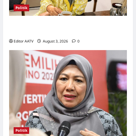
Politik
Wanita UMNO mahu lebih banyak calon
wanita pada PRN Melaka, PRU16
Editor AATV
August 3, 2026
0
Politik