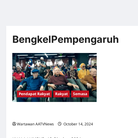
BengkelPempengaruh
Pendapat Rakyat
Rakyat
Semasa
Pempengaruh Media Sosial Tuntut
Kebajikan dan Imbuhan Setimpal
Wartawan AATVNews
October 14, 2024
0