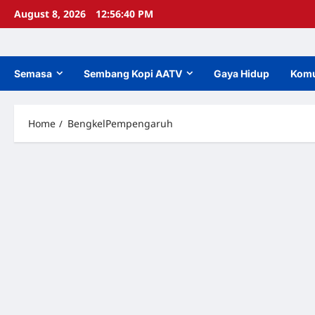
Skip
August 8, 2026
12:56:40 PM
to
content
Semasa
Sembang Kopi AATV
Gaya Hidup
Komu
Home
BengkelPempengaruh