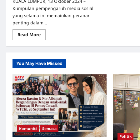
KUALA LUMPUR, 13 Oktober 2024 –
Kumpulan pempengaruh media sosial
yang selama ini memainkan peranan
penting dalam...
Read
Read More
more
about
Pempengaruh
Media
Sosial
Tuntut
You May Have Missed
Kebajikan
dan
Imbuhan
Setimpal
Komuniti
Semasa
Politik