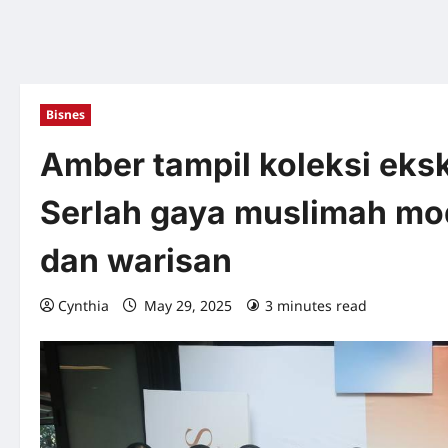
Bisnes
Amber tampil koleksi eks
Serlah gaya muslimah mo
dan warisan
Cynthia
May 29, 2025
3 minutes read
0 com