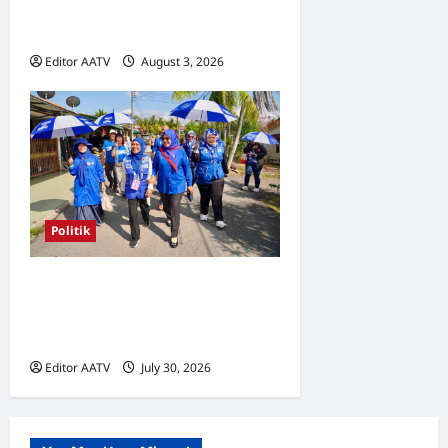
diteruskan hingga PRU16,
kata Rosni
Editor AATV
August 3, 2026
0
Politik
Kerjasama BN-PN beri
kelebihan kepada kempen di
Pilah, kata Rosni Zahari
Editor AATV
July 30, 2026
0