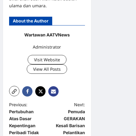
ulama dan umara.
About the Author
Wartawan AATVNews
Administrator
Visit Website
View All Posts
P
Previous:
Next:
Pertubuhan
Pemuda
o
Atas Dasar
GERAKAN
s
Kepentingan
Kesali Barisan
t
Peribadi Tidak
Pelantikan