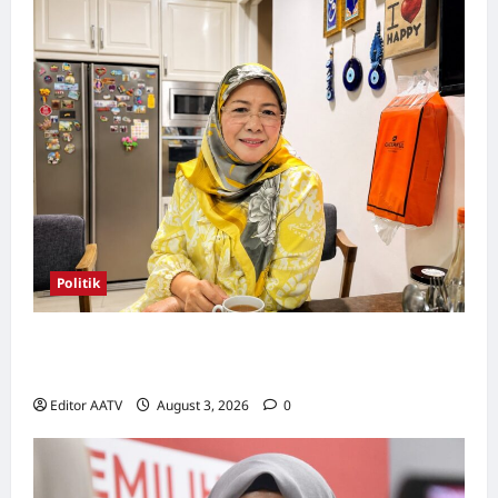
Politik
Wanita UMNO mahu lebih banyak calon
wanita pada PRN Melaka, PRU16
Editor AATV
August 3, 2026
0