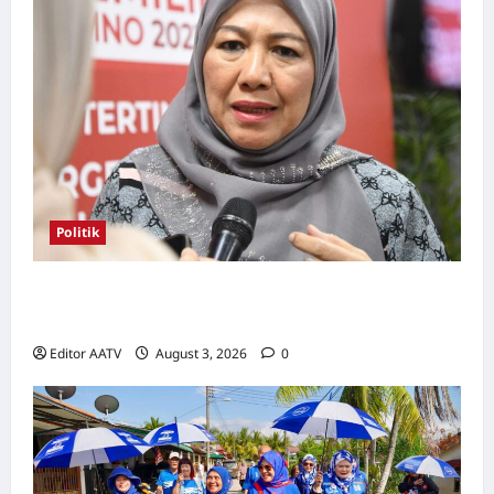
Politik
Kerjasama BN-PN wajar diteruskan hingga
PRU16, kata Rosni
Editor AATV
August 3, 2026
0