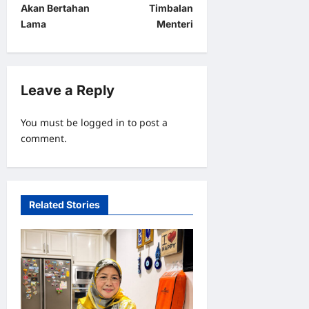
Akan Bertahan
Timbalan
n
Lama
Menteri
a
v
i
Leave a Reply
g
a
You must be
logged in
to post a
comment.
t
i
o
Related Stories
n