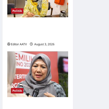
Politik
Wanita UMNO mahu lebih
banyak calon wanita pada
PRN Melaka, PRU16
Editor AATV
August 3, 2026
0
Politik
Kerjasama BN-PN wajar