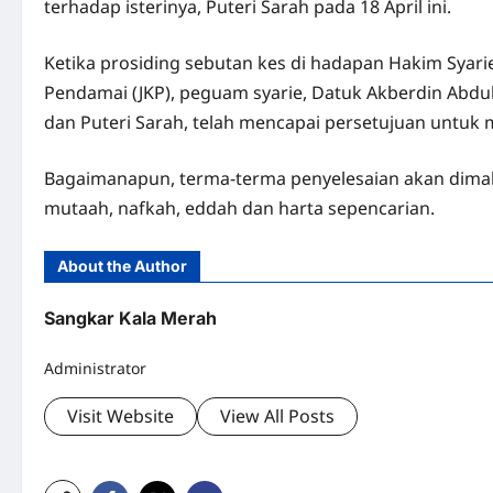
terhadap isterinya, Puteri Sarah pada 18 April ini.
Ketika prosiding sebutan kes di hadapan Hakim Syari
Pendamai (JKP), peguam syarie, Datuk Akberdin Abdul
dan Puteri Sarah, telah mencapai persetujuan untu
Bagaimanapun, terma-terma penyelesaian akan dimak
mutaah, nafkah, eddah dan harta sepencarian.
About the Author
Sangkar Kala Merah
Administrator
Visit Website
View All Posts