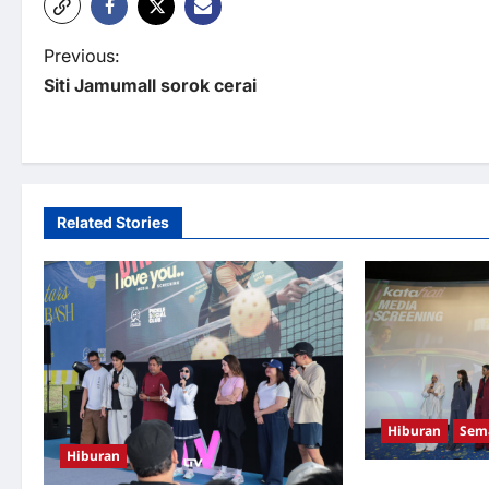
P
Previous:
Siti Jamumall sorok cerai
o
s
t
n
Related Stories
a
v
i
g
a
Hiburan
Sem
t
Hiburan
Antara Popularit