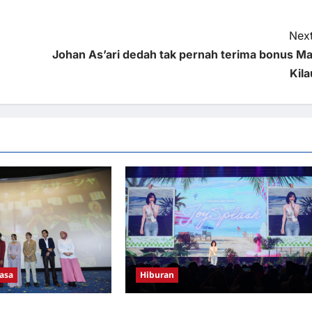
Next
Johan As’ari dedah tak pernah terima bonus Ma
Kila
asa
Hiburan
i Fazziq & Cinta
Konsert Joy Splash cipta momen intim