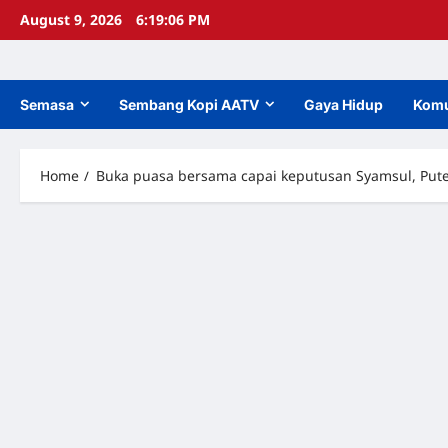
Skip
August 9, 2026
6:19:08 PM
to
content
Semasa
Sembang Kopi AATV
Gaya Hidup
Komu
Home
Buka puasa bersama capai keputusan Syamsul, Pute