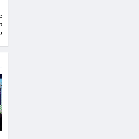
:
t
u