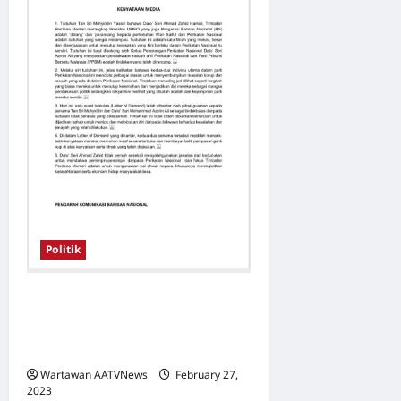
Industri
Halal
Dimiliki
:
Sasar
Tingkat
Pensijilan
Usahawan
Berorientasi
Eksport
Politik
Muhyiddin, Azmin Terima Surat
Tuntutan Maaf Dari TPM Atas
Kenyataan Fitnah Sebagai Dalang
Pendakwaan Wan Saiful
Wartawan AATVNews
February 27,
2023
0