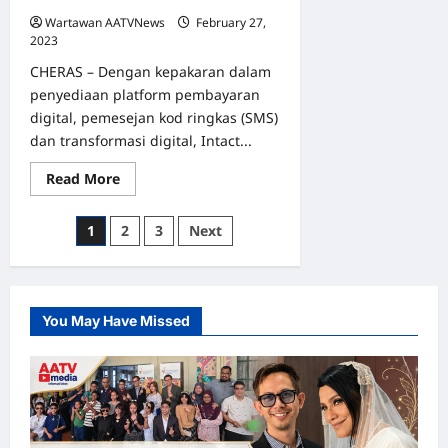
Wartawan AATVNews
February 27,
2023
0
CHERAS – Dengan kepakaran dalam
penyediaan platform pembayaran
digital, pemesejan kod ringkas (SMS)
dan transformasi digital, Intact...
Read
Read More
more
about
INTACT
Posts
1
2
3
Next
MEDIA
Sedia
pagination
Platform
Pembayaran
Layan
Diri
:
You May Have Missed
Masjid
Al-
Mukhlisin
Alam
Damai
Cheras
Dipilih
Jayakan
Projek