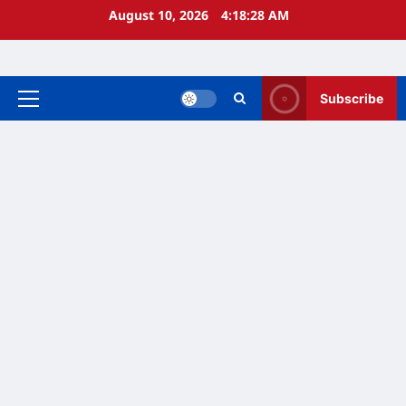
Skip
August 10, 2026
4:18:29 AM
to
content
Subscribe
Primary
Menu