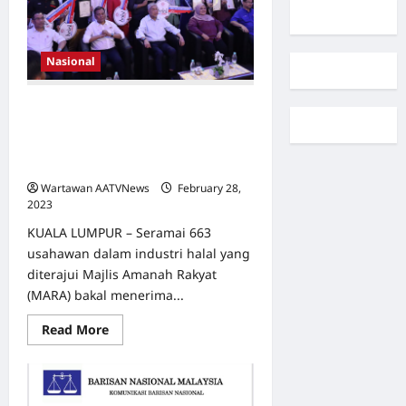
Nasional
MARA Optimumkan Ekosistem
Kemudahan Industri Halal Dimiliki :
Sasar Tingkat Pensijilan Usahawan
Berorientasi Eksport
Wartawan AATVNews
February 28,
2023
0
KUALA LUMPUR – Seramai 663
usahawan dalam industri halal yang
diterajui Majlis Amanah Rakyat
(MARA) bakal menerima...
Read
Read More
more
about
MARA
Optimumkan
Ekosistem
Kemudahan