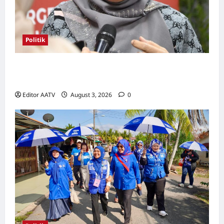
Politik
Kerjasama BN-PN wajar diteruskan hingga
PRU16, kata Rosni
Editor AATV
August 3, 2026
0