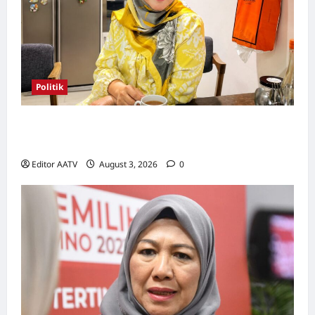
Politik
Wanita UMNO mahu lebih banyak calon
wanita pada PRN Melaka, PRU16
Editor AATV
August 3, 2026
0