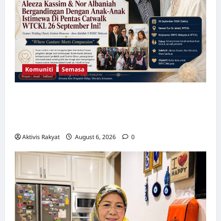
“Masjid
Pintar”
JAWI
Komuniti
Semasa
Aleeza Kassim & Nor Albaniah Bergandingan
Dengan Anak-Anak Istimewa Di Pentas
Catwalk WTCKL 26 September Ini!
Aktivis Rakyat
August 6, 2026
0