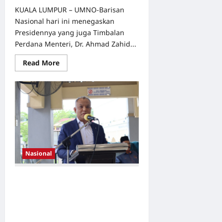
KUALA LUMPUR – UMNO-Barisan
Nasional hari ini menegaskan
Presidennya yang juga Timbalan
Perdana Menteri, Dr. Ahmad Zahid...
Read
Read More
more
about
Muhyiddin,
Azmin
Terima
Surat
Tuntutan
Maaf
Dari
TPM
Atas
Kenyataan
Fitnah
Nasional
Sebagai
Dalang
Pendakwaan
INTACT MEDIA Sedia Platform
Wan
Saiful
Pembayaran Layan Diri : Masjid Al-
Mukhlisin Alam Damai Cheras
Dipilih Jayakan Projek “Masjid
Pintar” JAWI