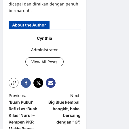
dicapai dan diraikan dengan penuh
bermaruah.
About the Author
Cynthia
Administrator
View All Posts
P
Previous:
Next:
‘Buah Pukul’
Big Blue kembali
o
Rafizi vs ‘Buah
bangkit, bakal
s
Kilas’ Nurul –
bersaing
t
Kempen PKR
dengan “G”.
Makin Panas