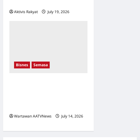
Baharu
Aktivis Rakyat
July 19, 2026
0
Bisnes
Semasa
Tak Sangka Kakitangan
Sendiri Dalang Pasaran
Gelap, Pengasas Kuffee
Ambil Tindakan Mahkamah
Wartawan AATVNews
July 14, 2026
0