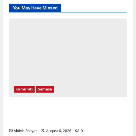
You May Have Missed
Komuniti
Semasa
Aleeza Kassim & Nor Albaniah Bergandingan
Dengan Anak-Anak Istimewa Di Pentas
Catwalk WTCKL 26 September Ini!
Aktivis Rakyat
August 6, 2026
0