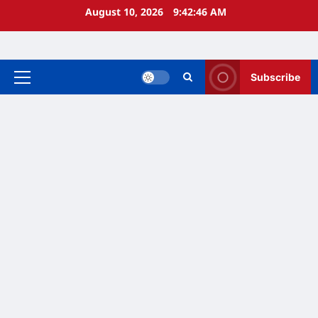
Skip
August 10, 2026
9:42:47 AM
to
content
Subscribe
Primary
Menu