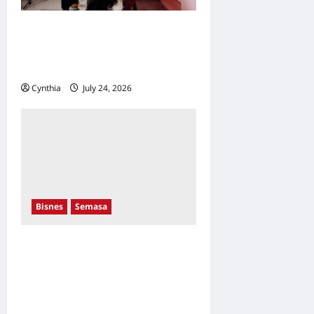
Awal Ashaari dan Scha
Alyahya rasmi pengasas
bersama JAM Bahasa
Cynthia
July 24, 2026
0
Bisnes
Semasa
Proton Kuasai Kota
Damansara! Sasaran
Menjadi Nombor Satu
Menerusi Pusat Jualan