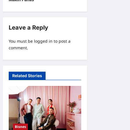
n
a
v
Leave a Reply
i
g
You must be
logged in
to post a
a
comment.
t
i
o
Related Stories
n
Bisnes