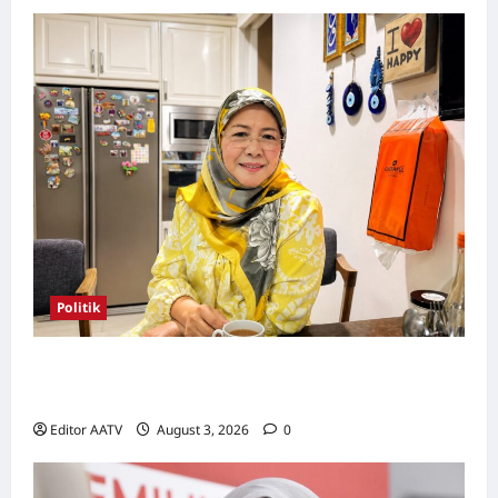
Politik
Wanita UMNO mahu lebih banyak calon
wanita pada PRN Melaka, PRU16
Editor AATV
August 3, 2026
0