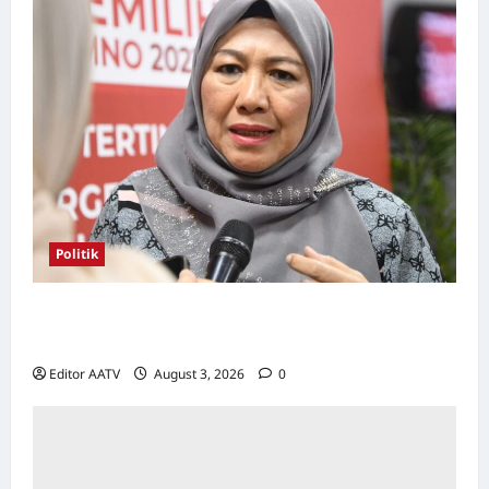
Politik
Kerjasama BN-PN wajar diteruskan hingga
PRU16, kata Rosni
Editor AATV
August 3, 2026
0