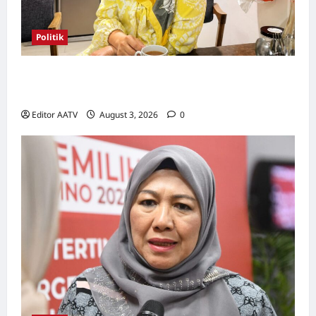
Politik
Wanita UMNO mahu lebih banyak calon
wanita pada PRN Melaka, PRU16
Editor AATV
August 3, 2026
0