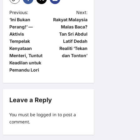
P
Previous:
Next:
‘Ini Bukan
Rakyat Malaysia
o
Perang!’ —
Malas Baca?
s
Aktivis
Tan Sri Abdul
t
Tempelak
Latif Dedah
Kenyataan
Realiti ‘Tekan
n
Menteri, Tuntut
dan Tonton’
a
Keadilan untuk
Pemandu Lori
v
i
g
Leave a Reply
a
t
You must be
logged in
to post a
i
comment.
o
n