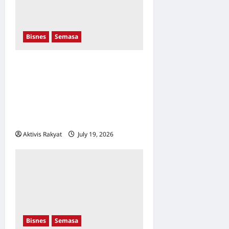
Bisnes
Semasa
Proton Kuasai Kota
Damansara! Sasaran
Menjadi Nombor Satu
Menerusi Pusat Jualan
Baharu
Aktivis Rakyat
July 19, 2026
0
Bisnes
Semasa