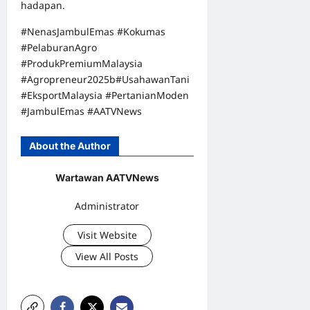
hadapan.
#NenasJambulEmas #Kokumas
#PelaburanAgro
#ProdukPremiumMalaysia
#Agropreneur2025b#UsahawanTani
#EksportMalaysia #PertanianModen
#JambulEmas #AATVNews
About the Author
Wartawan AATVNews
Administrator
Visit Website
View All Posts