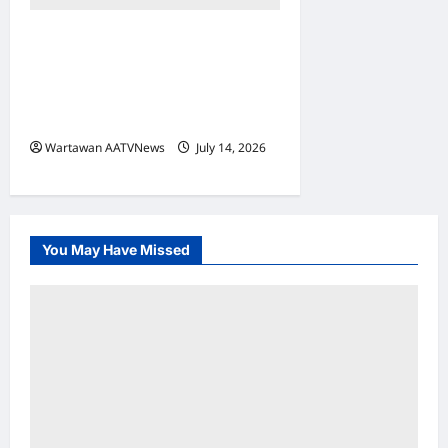
Tak Sangka Kakitangan
Sendiri Dalang Pasaran
Gelap, Pengasas Kuffee
Ambil Tindakan Mahkamah
Wartawan AATVNews
July 14, 2026
0
You May Have Missed