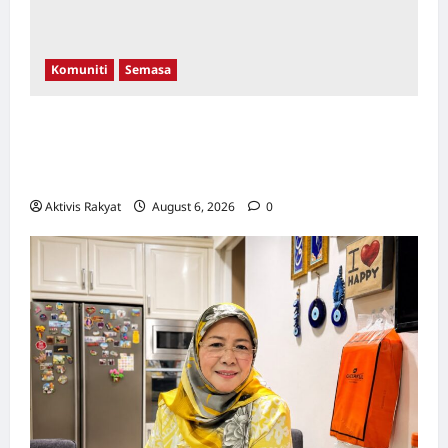
Komuniti
Semasa
Aleeza Kassim & Nor Albaniah Bergandingan
Dengan Anak-Anak Istimewa Di Pentas
Catwalk WTCKL 26 September Ini!
Aktivis Rakyat
August 6, 2026
0