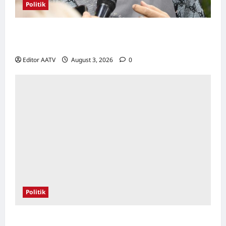
Politik
Kerjasama BN-PN wajar diteruskan hingga
PRU16, kata Rosni
Editor AATV
August 3, 2026
0
Politik
Kerjasama BN-PN beri kelebihan kepada