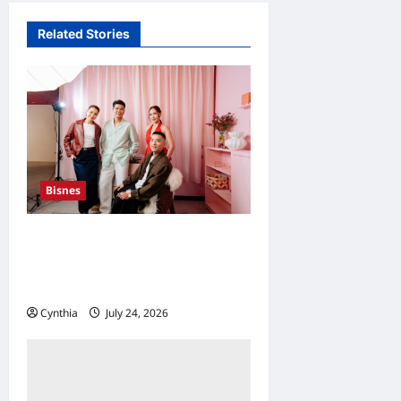
Related Stories
Bisnes
Awal Ashaari dan Scha
Alyahya rasmi pengasas
bersama JAM Bahasa
Cynthia
July 24, 2026
0