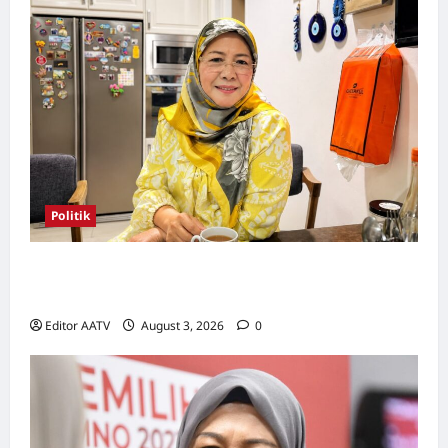
Politik
Wanita UMNO mahu lebih banyak calon
wanita pada PRN Melaka, PRU16
Editor AATV
August 3, 2026
0