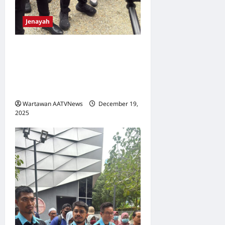
Jenayah
‘Sikit Lagi Nak Dapat Modal’
– RM500 Janji Jadi RM3
Juta: OKU Rugi Terjerat
Skim Pelaburan Tahyul
Wartawan AATVNews
December 19,
2025
0