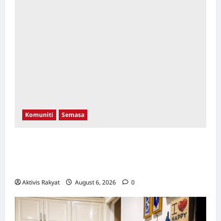
Komuniti
Semasa
Aleeza Kassim & Nor Albaniah Bergandingan
Dengan Anak-Anak Istimewa Di Pentas
Catwalk WTCKL 26 September Ini!
Aktivis Rakyat
August 6, 2026
0