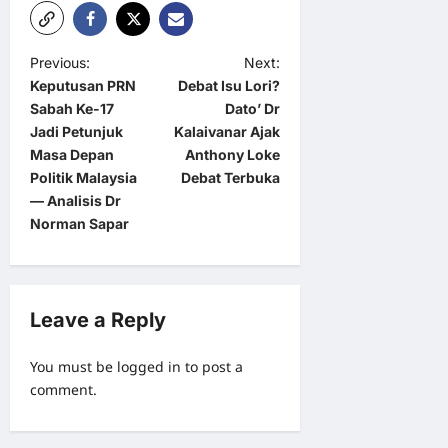
P
Previous:
Next:
Keputusan PRN
Debat Isu Lori?
o
Sabah Ke-17
Dato’ Dr
s
Jadi Petunjuk
Kalaivanar Ajak
t
Masa Depan
Anthony Loke
Politik Malaysia
Debat Terbuka
n
— Analisis Dr
a
Norman Sapar
v
i
g
Leave a Reply
a
You must be
logged in
to post a
t
comment.
i
o