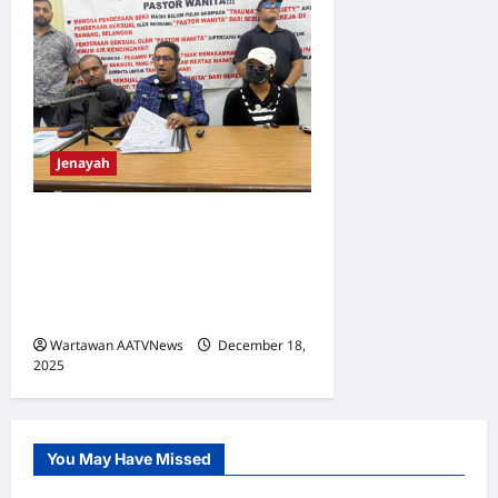
Jenayah
Kes Gangguan Seksual
Gereja Rawang: Dato’ Dr
Kalaivanar Desak Tindakan
Segera
Wartawan AATVNews
December 18,
2025
0
You May Have Missed