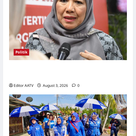
Politik
Kerjasama BN-PN wajar diteruskan hingga
PRU16, kata Rosni
Editor AATV
August 3, 2026
0