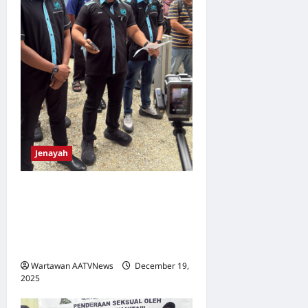
Jenayah
‘Mastermind’ Rakyat
Malaysia Dalangi Skim Dana
Emas? Mangsa Tampil Buat
Aduan
Wartawan AATVNews
December 19,
2025
0