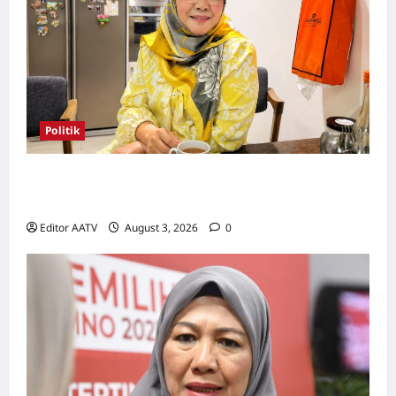
Politik
Wanita UMNO mahu lebih banyak calon
wanita pada PRN Melaka, PRU16
Editor AATV
August 3, 2026
0