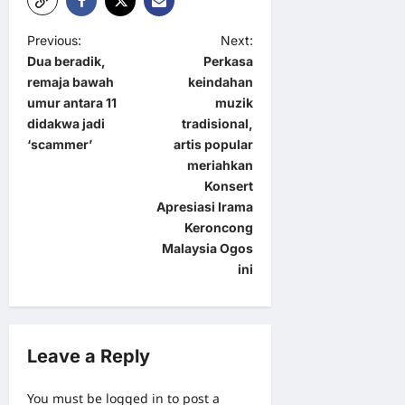
P
Previous:
Next:
Dua beradik,
Perkasa
o
remaja bawah
keindahan
s
umur antara 11
muzik
t
didakwa jadi
tradisional,
‘scammer’
artis popular
n
meriahkan
a
Konsert
Apresiasi Irama
v
Keroncong
i
Malaysia Ogos
g
ini
a
t
i
Leave a Reply
o
You must be
logged in
to post a