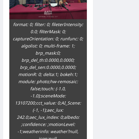
format: 0; filter: 0; fileterIntensity:
0.0; filterMask: 0;
captureOrientation: 0; runfunc: 0;
algolist: 0; multi-frame: 1;
brp_mask:0;
brp_del_th:0.0000,0.0000;
brp_del_sen:0.0000,0.0000;
motionR: 0; delta:1; bokeh:1;
module: photo;hw-remosaic:
false;touch: (-1.0,
-1.0);sceneMode:
13107200;cct_value: 0;AI_Scene:
(-1, -1);aec_lux:
242.0;aec_lux_index: 0;albedo:
;confidence: ;motionLevel:
-1;weatherinfo: weather?null,
icon:null,