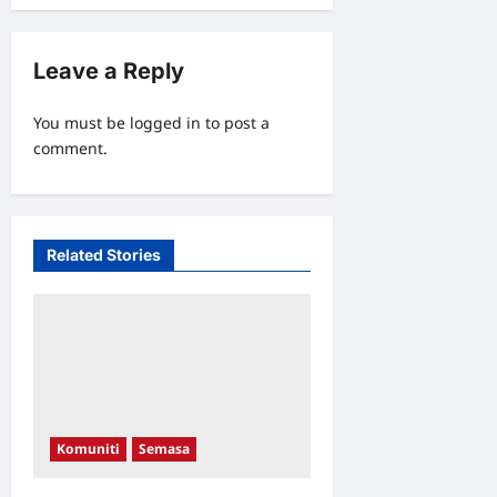
a
t
Leave a Reply
i
o
You must be
logged in
to post a
comment.
n
Related Stories
Komuniti
Semasa