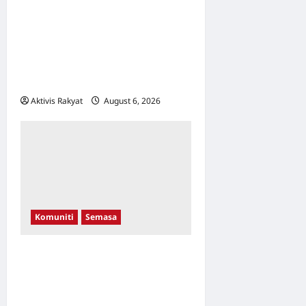
Aleeza Kassim & Nor
Albaniah Bergandingan
Dengan Anak-Anak Istimewa
Di Pentas Catwalk WTCKL
26 September Ini!
Aktivis Rakyat
August 6, 2026
0
Komuniti
Semasa
Di Sebalik Melodi Kasih:
Bagaimana Seorang Guru
Vokal Mengubah Hidup