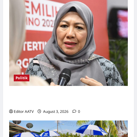
Politik
Kerjasama BN-PN wajar diteruskan hingga
PRU16, kata Rosni
Editor AATV
August 3, 2026
0