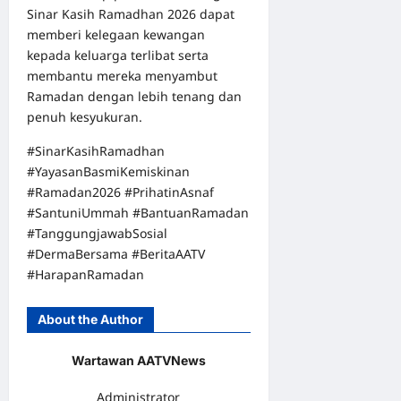
Sinar Kasih Ramadhan 2026 dapat
memberi kelegaan kewangan
kepada keluarga terlibat serta
membantu mereka menyambut
Ramadan dengan lebih tenang dan
penuh kesyukuran.
#SinarKasihRamadhan
#YayasanBasmiKemiskinan
#Ramadan2026 #PrihatinAsnaf
#SantuniUmmah #BantuanRamadan
#TanggungjawabSosial
#DermaBersama #BeritaAATV
#HarapanRamadan
About the Author
Wartawan AATVNews
Administrator