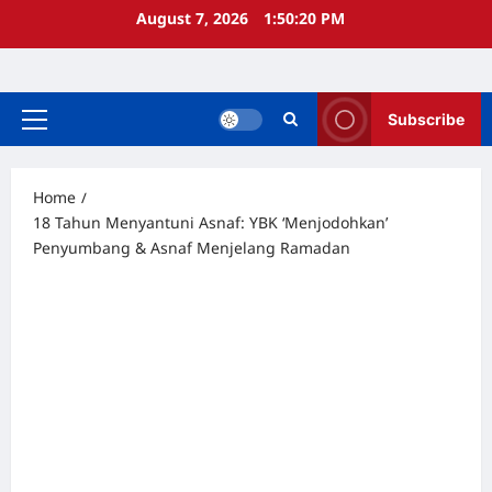
Skip
August 7, 2026
1:50:21 PM
to
content
Subscribe
Primary
Menu
Home
18 Tahun Menyantuni Asnaf: YBK ‘Menjodohkan’
Penyumbang & Asnaf Menjelang Ramadan