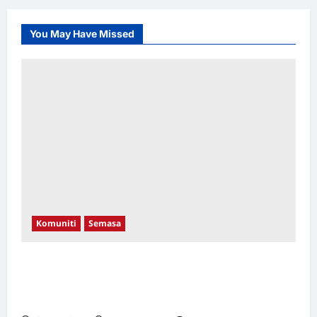
You May Have Missed
Komuniti
Semasa
Aleeza Kassim & Nor Albaniah Bergandingan
Dengan Anak-Anak Istimewa Di Pentas
Catwalk WTCKL 26 September Ini!