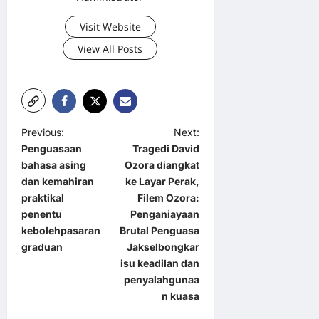
Visit Website
View All Posts
P
Previous:
Next:
Penguasaan
Tragedi David
o
bahasa asing
Ozora diangkat
s
dan kemahiran
ke Layar Perak,
t
praktikal
Filem Ozora:
penentu
Penganiayaan
n
kebolehpasaran
Brutal Penguasa
a
graduan
Jakselbongkar
isu keadilan dan
v
penyalahgunaa
i
n kuasa
g