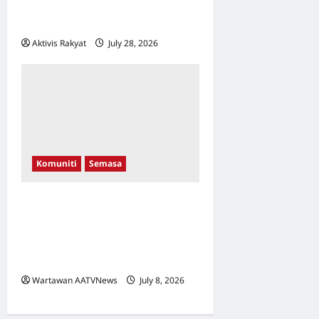
Pemuda Autistik & Anak
Didiknya
Aktivis Rakyat
July 28, 2026
0
Komuniti
Semasa
Khabar Gembira Dari
Jengka: 8,000 Unit Rumah
FELDA Dapat Lampu Hijau
Utiliti Segera!
Wartawan AATVNews
July 8, 2026
0