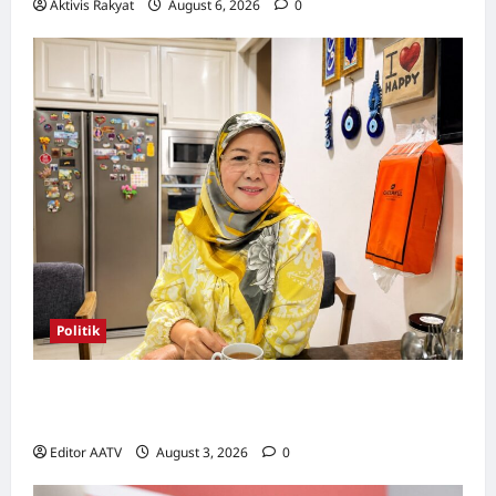
Aktivis Rakyat
August 6, 2026
0
Politik
Wanita UMNO mahu lebih banyak calon
wanita pada PRN Melaka, PRU16
Editor AATV
August 3, 2026
0